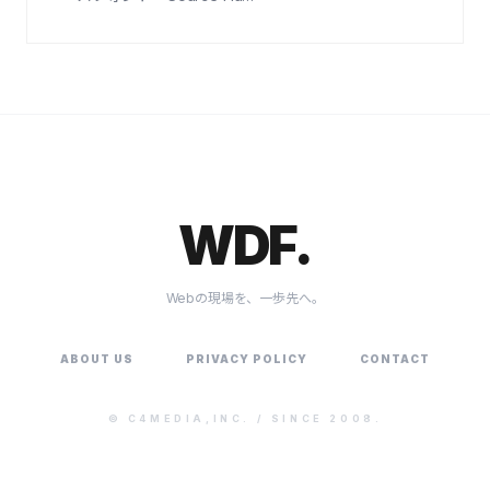
WDF.
Webの現場を、一歩先へ。
ABOUT US
PRIVACY POLICY
CONTACT
©
C4MEDIA,INC.
/ SINCE 2008.