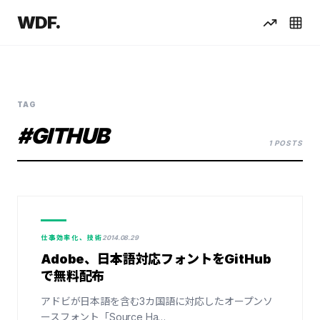
WDF.
TAG
#GITHUB
1 POSTS
仕事効率化、技術
2014.08.29
Adobe、日本語対応フォントをGitHub
で無料配布
アドビが日本語を含む3カ国語に対応したオープンソ
ースフォント「Source Ha…