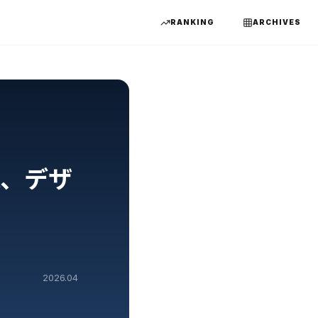
RANKING
ARCHIVES
応、デザ
2026.04