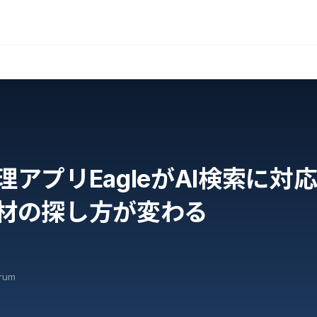
理アプリEagleがAI検索に対
材の探し方が変わる
orum