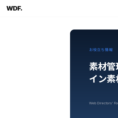
WDF.
お役立ち情報
素材管
イン素
Web Directors' F