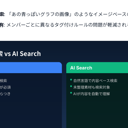
索
: 「あの青っぽいグラフの画像」のようなイメージベース
有
: メンバーごとに異なるタグ付けルールの問題が軽減さ