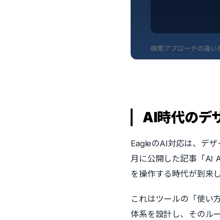
AI時代の
EagleのAI対応は、デザ
月に公開した記事「AI A
を操作する時代が到来
これはツールの「使い
体系を設計し、そのルー