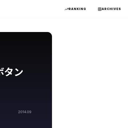
RANKING
ARCHIVES
ボタン
2014.09