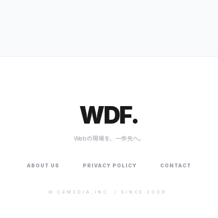
WDF.
Webの現場を、一歩先へ。
ABOUT US
PRIVACY POLICY
CONTACT
©
C4MEDIA,INC.
/ SINCE 2008.