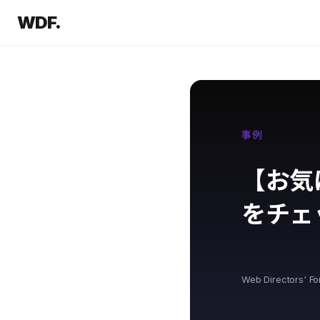
WDF.
事例
【お気
をチェ
Web Directors' F