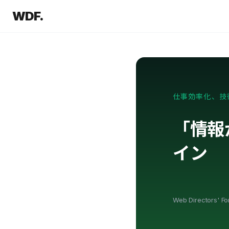
WDF.
仕事効率化、技
「情報
イン
Web Directors' F