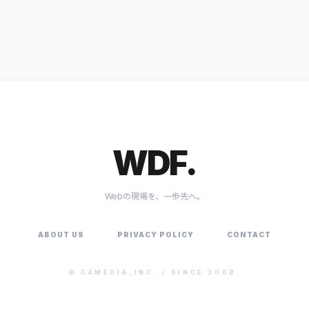
WDF.
Webの現場を、一歩先へ。
ABOUT US
PRIVACY POLICY
CONTACT
©
C4MEDIA,INC.
/ SINCE 2008.