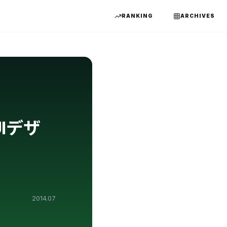
RANKING
ARCHIVES
Iデザ
2014.07