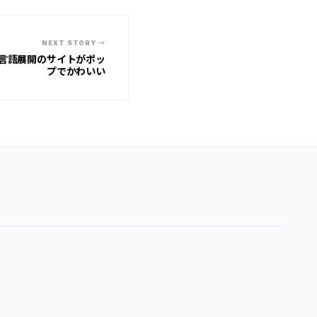
NEXT STORY →
言語展開のサイトがポッ
プでかわいい