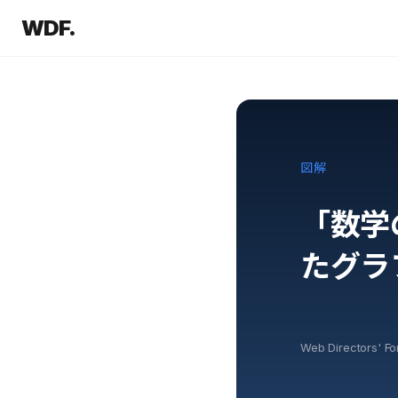
WDF.
図解
「数学
たグラ
Web Directors' F