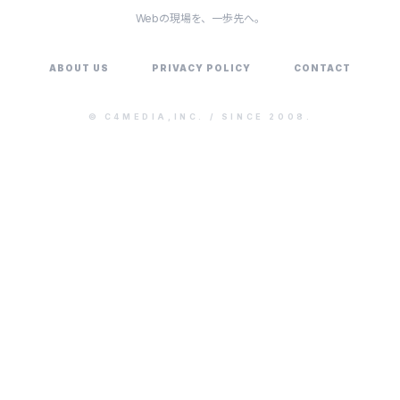
Webの現場を、一歩先へ。
ABOUT US
PRIVACY POLICY
CONTACT
©
C4MEDIA,INC.
/ SINCE 2008.