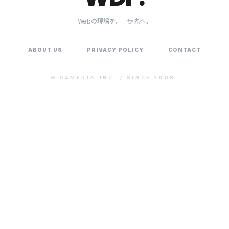
Webの現場を、一歩先へ。
ABOUT US
PRIVACY POLICY
CONTACT
©
C4MEDIA,INC.
/ SINCE 2008.