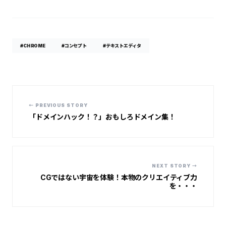
#CHROME
#コンセプト
#テキストエディタ
← PREVIOUS STORY
「ドメインハック！？」おもしろドメイン集！
NEXT STORY →
CGではない宇宙を体験！本物のクリエイティブ力
を・・・