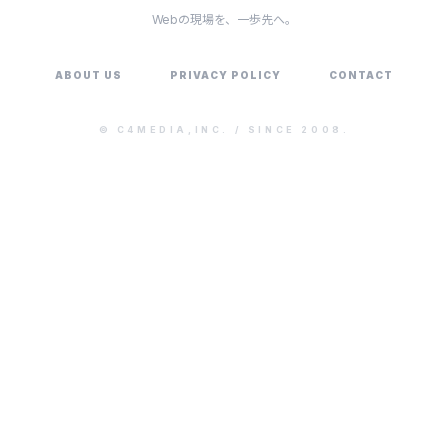
Webの現場を、一歩先へ。
ABOUT US
PRIVACY POLICY
CONTACT
©
C4MEDIA,INC.
/ SINCE 2008.