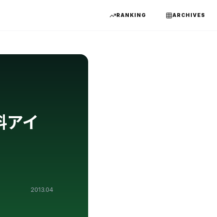
RANKING
ARCHIVES
料アイ
2013.04