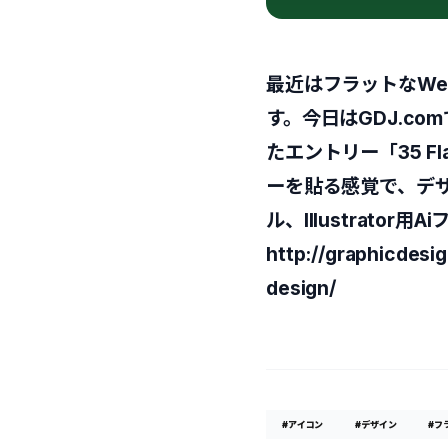
最近はフラットなW
す。今日はGDJ.c
たエントリー「35 Flat
ーを貼る感覚で、デザ
ル、Illustrat
http://graphicdesi
design/
#アイコン
#デザイン
#フ