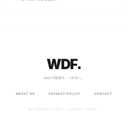
WDF.
Webの現場を、一歩先へ。
ABOUT US
PRIVACY POLICY
CONTACT
©
C4MEDIA,INC.
/ SINCE 2008.