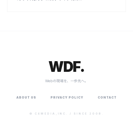
WDF.
Webの現場を、一歩先へ。
ABOUT US
PRIVACY POLICY
CONTACT
©
C4MEDIA,INC.
/ SINCE 2008.